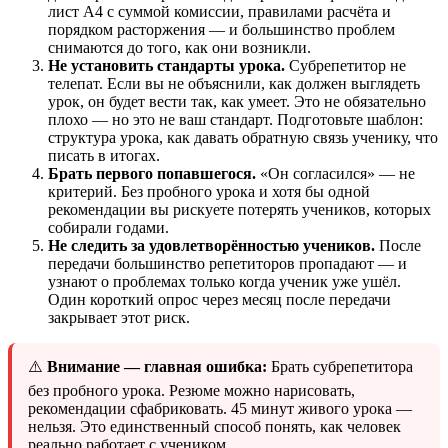
лист А4 с суммой комиссии, правилами расчёта и
порядком расторжения — и большинство проблем
снимаются до того, как они возникли.
Не установить стандарты урока.
Субрепетитор не
телепат. Если вы не объяснили, как должен выглядеть
урок, он будет вести так, как умеет. Это не обязательно
плохо — но это не ваш стандарт. Подготовьте шаблон:
структура урока, как давать обратную связь ученику, что
писать в итогах.
Брать первого попавшегося.
«Он согласился» — не
критерий. Без пробного урока и хотя бы одной
рекомендации вы рискуете потерять учеников, которых
собирали годами.
Не следить за удовлетворённостью учеников.
После
передачи большинство репетиторов пропадают — и
узнают о проблемах только когда ученик уже ушёл.
Один короткий опрос через месяц после передачи
закрывает этот риск.
⚠️
Внимание — главная ошибка:
Брать субрепетитора
без пробного урока. Резюме можно нарисовать,
рекомендации сфабриковать. 45 минут живого урока —
нельзя. Это единственный способ понять, как человек
реально работает с учеником.