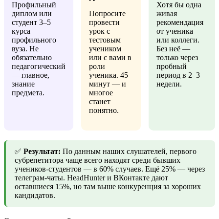
Профильный
Хотя бы одна
диплом или
Попросите
живая
студент 3–5
провести
рекомендация
курса
урок с
от ученика
профильного
тестовым
или коллеги.
вуза. Не
учеником
Без неё —
обязательно
или с вами в
только через
педагогический
роли
пробный
— главное,
ученика. 45
период в 2–3
знание
минут — и
недели.
предмета.
многое
станет
понятно.
✅
Результат:
По данным наших слушателей, первого
субрепетитора чаще всего находят среди бывших
учеников-студентов — в 60% случаев. Ещё 25% — через
телеграм-чаты. HeadHunter и ВКонтакте дают
оставшиеся 15%, но там выше конкуренция за хороших
кандидатов.