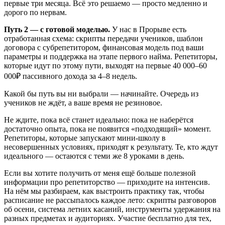
первые три месяца. Всё это решаемо — просто медленно и
дорого по нервам.
Путь 2 — с готовой моделью.
У нас в Прорыве есть
отработанная схема: скрипты передачи учеников, шаблон
договора с субрепетитором, финансовая модель под ваши
параметры и поддержка на этапе первого найма. Репетиторы,
которые идут по этому пути, выходят на первые 40 000–60
000₽ пассивного дохода за 4–8 недель.
Какой бы путь вы ни выбрали — начинайте. Очередь из
учеников не ждёт, а ваше время не резиновое.
Не ждите, пока всё станет идеально: пока не наберётся
достаточно опыта, пока не появится «подходящий» момент.
Репетиторы, которые запускают мини-школу в
несовершенных условиях, приходят к результату. Те, кто ждут
идеального — остаются с теми же 8 уроками в день.
Если вы хотите получить от меня ещё больше полезной
информации про репетиторство — приходите на интенсив.
На нём мы разбираем, как выстроить практику так, чтобы
расписание не рассыпалось каждое лето: скрипты разговоров
об осени, система летних касаний, инструменты удержания на
разных предметах и аудиториях. Участие бесплатно для тех,