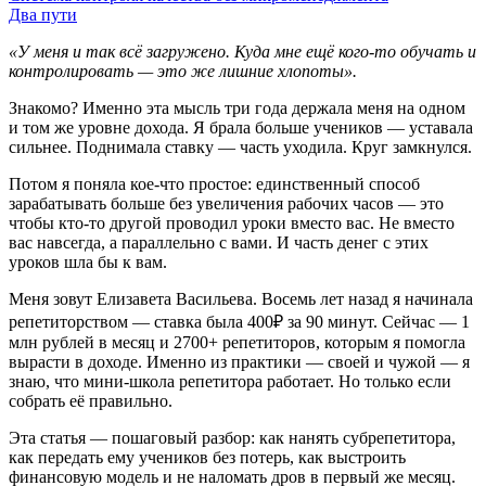
Два пути
«У меня и так всё загружено. Куда мне ещё кого-то обучать и
контролировать — это же лишние хлопоты».
Знакомо? Именно эта мысль три года держала меня на одном
и том же уровне дохода. Я брала больше учеников — уставала
сильнее. Поднимала ставку — часть уходила. Круг замкнулся.
Потом я поняла кое-что простое: единственный способ
зарабатывать больше без увеличения рабочих часов — это
чтобы кто-то другой проводил уроки вместо вас. Не вместо
вас навсегда, а параллельно с вами. И часть денег с этих
уроков шла бы к вам.
Меня зовут Елизавета Васильева. Восемь лет назад я начинала
репетиторством — ставка была 400₽ за 90 минут. Сейчас — 1
млн рублей в месяц и 2700+ репетиторов, которым я помогла
вырасти в доходе. Именно из практики — своей и чужой — я
знаю, что мини-школа репетитора работает. Но только если
собрать её правильно.
Эта статья — пошаговый разбор: как нанять субрепетитора,
как передать ему учеников без потерь, как выстроить
финансовую модель и не наломать дров в первый же месяц.