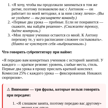
«Я хочу, чтобы вы продолжали заниматься в том же
ритме, поэтому познакомлю вас с Антоном — он
работает по моей методике, я за ним слежу лично».
(Вы
не уходите — вы расширяете команду.)
«Первые два урока — пробные. Если не понравится —
скажите, мы найдём решение».
(Снижаете тревогу,
даёте контроль.)
«Мои лучшие ученики остаются со мной. К Антону
перехожу те, у кого расписание сложнее состыковать».
(Никто не чувствует себя «выброшенным».
)
Что говорить субрепетитору при найме:
«Я передаю вам конкретных учеников с историей занятий. У
каждого — краткое резюме: уровень, слабые места, стиль.
Первые два урока я прошу прислать краткий конспект.
Комиссия 25% с каждого урока — фиксированная. Никаких
сюрпризов».
⚠️
Внимание — три фразы, которые нельзя говорить
при передаче:
«Я слишком занята, поэтому передаю вас другому»
— звучит как отказ.