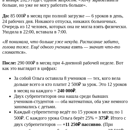
больше, но уже не могу работать больше».
До:
85 000₽ в месяц при полной загрузке — 6 уроков в день,
24 рабочих дня. Никакого отпуска, никаких больничных.
Очередь из 12 человек, которых она не могла взять физически.
Уходила в 22:00, вставала в 7:00.
«Я понимала, что больше уже некуда. Расписание забито,
голова тоже. Ещё одного ученика взять — значит что-то
сломается».
После:
290 000₽ в месяц при 4-дневной рабочей неделе. Вот
как это выглядит в цифрах:
За собой Ольга оставила 8 учеников — тех, кого вела
дольше всего и кто платит 2 500₽ за урок. Это 12 уроков
в месяц на каждого =
240 000₽
.
Двух субрепетиторов она нашла среди бывших
учеников-студентов — оба математики, оба уже немного
занимались с детьми.
Каждый субрепетитор ведёт по 15 уроков в месяц по 1
500₽. С каждого урока Ольга берёт 25% =
375₽
. Итого с
двух субрепетиторов —
+11 250₽ пассивно
. (При