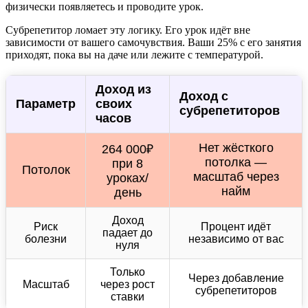
физически появляетесь и проводите урок.
Субрепетитор ломает эту логику. Его урок идёт вне
зависимости от вашего самочувствия. Ваши 25% с его занятия
приходят, пока вы на даче или лежите с температурой.
Доход из
Доход с
Параметр
своих
субрепетиторов
часов
Нет жёсткого
264 000₽
потолка —
при 8
Потолок
масштаб через
уроках/
найм
день
Доход
Риск
Процент идёт
падает до
болезни
независимо от вас
нуля
Только
Через добавление
Масштаб
через рост
субрепетиторов
ставки