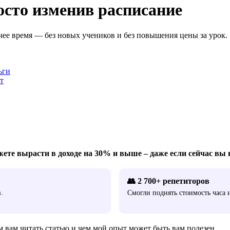
осто изменив расписание
чее время — без новых учеников и без повышения цены за урок.
ьги
т
жете вырасти в доходе на 30% и выше – даже если сейчас вы
👥 2 700+ репетиторов
.
Смогли поднять стоимость часа 
м вам читать статью и чем мой опыт может быть вам полезен.