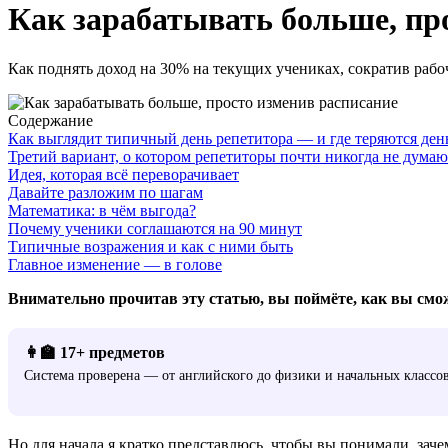
Как зарабатывать больше, пр
Как поднять доход на 30% на текущих учениках, сократив рабо
Содержание
Как выглядит типичный день репетитора — и где теряются ден
Третий вариант, о котором репетиторы почти никогда не думаю
Идея, которая всё переворачивает
Давайте разложим по шагам
Математика: в чём выгода?
Почему ученики соглашаются на 90 минут
Типичные возражения и как с ними быть
Главное изменение — в голове
Внимательно прочитав эту статью, вы поймёте, как вы смо
👩‍🏫 17+ предметов
Система проверена — от английского до физики и начальных классов
Но для начала я кратко представлюсь, чтобы вы понимали, заче