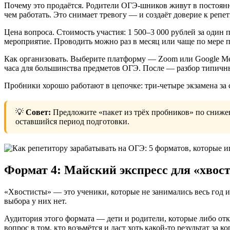
Почему это продаётся. Родители ОГЭ-шников живут в постоянной
чем работать. Это снимает тревогу — и создаёт доверие к репет
Цена вопроса. Стоимость участия: 1 500–3 000 рублей за один
мероприятие. Проводить можно раз в месяц или чаще по мере 
Как организовать. Выберите платформу — Zoom или Google M
часа для большинства предметов ОГЭ. После — разбор типичны
Пробники хорошо работают в цепочке: три-четыре экзамена за 
💡
Совет:
Предложите «пакет из трёх пробников» по сниженн
оставшийся период подготовки.
Формат 4: Майский экспресс для «хвос
«Хвостисты» — это ученики, которые не занимались весь год и
выбора у них нет.
Аудитория этого формата — дети и родители, которые либо отк
вопрос в том, кто возьмётся и даст хоть какой-то результат за к