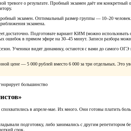
 тревоге о результате. Пробный экзамен даёт им конкретный отве
итору.
 пробный экзамен. Оптимальный размер группы — 10–20 человек.
приближения экзамена.
eet достаточно. Подготовьте вариант КИМ (можно использоват
х ошибок в прямом эфире на 30–45 минут. Записи разбора можно 
сезон. Ученики видят динамику, остаются с вами до самого ОГЭ
ой цене — 5 000 рублей вместо 6 000 за три отдельных. Это ув
тистов»
 спохватились в апреле-мае. Их много. Они готовы платить бол
ладывали подготовку, либо занимались с другим репетитором бе
ороткий срок.