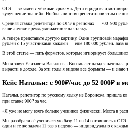
ОГЭ — экзамен с чёткими сроками. Дети и родители мотивирова
«улучшение знаний». Но большинство репетиторов этим не по
Средняя ставка репетитора по ОГЭ в регионах — 700–900 рубле
ваше личное время, умноженное на ставку.
А теперь представьте другую картину. Один групповой марафон
рублей с 15 участниками каждый — ещё 180 000 рублей. База в
В этой статье — пять форматов, которые игнорирует большинст
Меня зовут Елизавета Васильева. Восемь лет назад я начинала 
вырасти в доходе. За эти годы я видела все форматы — и знаю 
Кейс Натальи: с 900₽/час до 52 000₽ в м
Наталья, репетитор по русскому языку из Воронежа, пришла ко м
при ставке 900₽ за час.
«Я уже не могу взять больше учеников физически. Места в расп
Мы разобрали её ученическую базу. 11 из 14 готовились к ОГЭ
одни и те же задачи 11 раз в неделю — индивидуально с кажды