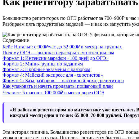
Как репетитору зарабатывать
Большинство репетиторов по ОГЭ работают за 700–900₽ в час и
Разбираем пять продуктовых моделей — и как их запустить уже
Содержание
Кейс Натальи: с 900₽/час до 52 000₽ в месяц на группах
Почему ОГЭ — рынок с нераскрытым потенциалом
Формат 1: Интенсив-марафон «100 дней до ОГЭ»
Формат 2: Мини-группы по заданиям
Формат 3: Пробные экзамены с разбором
Формат 4: Майский экспресс для «хвостистов»
Формат 5: База разборов — пассивный доход репетитора
Как упаковать и начать продавать: пошаговый план
Чеклист: 5 шагов к 100 000₽ в месяц через ОГЭ
«Я работаю репетитором по математике уже шесть лет. В
каждый месяц одно и то же: 65 000–70 000 рублей. Подруг
Эта история типична. Большинство репетиторов по ОГЭ попада
уроков не влезает в сутки. Потолок достигается быстро — и д