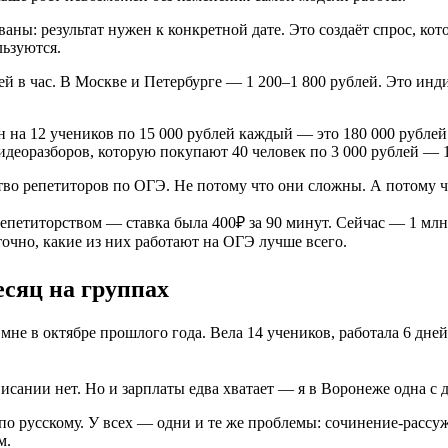
ны: результат нужен к конкретной дате. Это создаёт спрос, кот
льзуются.
й в час. В Москве и Петербурге — 1 200–1 800 рублей. Это инд
 на 12 учеников по 15 000 рублей каждый — это 180 000 рублей 
идеоразборов, которую покупают 40 человек по 3 000 рублей — 1
во репетиторов по ОГЭ. Не потому что они сложны. А потому чт
репетиторством — ставка была 400₽ за 90 минут. Сейчас — 1 млн
точно, какие из них работают на ОГЭ лучше всего.
есяц на группах
не в октябре прошлого года. Вела 14 учеников, работала 6 дней 
исании нет. Но и зарплаты едва хватает — я в Воронеже одна с 
 по русскому. У всех — одни и те же проблемы: сочинение-расс
м.