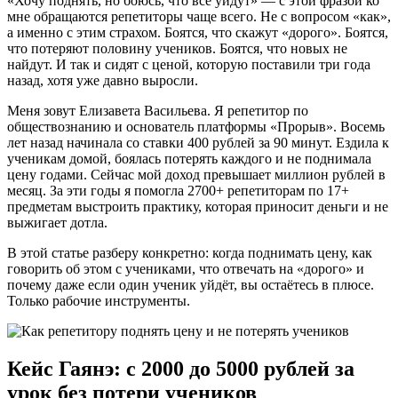
«Хочу поднять, но боюсь, что все уйдут» — с этой фразой ко
мне обращаются репетиторы чаще всего. Не с вопросом «как»,
а именно с этим страхом. Боятся, что скажут «дорого». Боятся,
что потеряют половину учеников. Боятся, что новых не
найдут. И так и сидят с ценой, которую поставили три года
назад, хотя уже давно выросли.
Меня зовут Елизавета Васильева. Я репетитор по
обществознанию и основатель платформы «Прорыв». Восемь
лет назад начинала со ставки 400 рублей за 90 минут. Ездила к
ученикам домой, боялась потерять каждого и не поднимала
цену годами. Сейчас мой доход превышает миллион рублей в
месяц. За эти годы я помогла 2700+ репетиторам по 17+
предметам выстроить практику, которая приносит деньги и не
выжигает дотла.
В этой статье разберу конкретно: когда поднимать цену, как
говорить об этом с учениками, что отвечать на «дорого» и
почему даже если один ученик уйдёт, вы остаётесь в плюсе.
Только рабочие инструменты.
Кейс Гаянэ: с 2000 до 5000 рублей за
урок без потери учеников