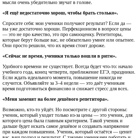
мысли очень убедительно звучат в голове.
«Я ещё недостаточно хорош, чтобы брать столько».
Спросите себя: мои ученики получают результат? Если да —
вы уже достаточно хороши. Перфекционизм в вопросе цены
— это не про качество, это про самооценку. Репетиторы,
которые берут больше вас, не обязательно умнее или опытнее.
Они просто решили, что их время стоит дороже.
«Сейчас не время, ученики только вошли в ритм».
Удобного времени не существует. Всегда будет что-то: начало
учебного года, конец четверти, приближение ЕГЭ, праздники.
Если ждать идеального момента, повышение никогда не
случится. Объявляйте за 3–4 недели — это даёт ученикам
время подготовиться финансово и снижает стресс для всех.
«Меня заменят на более дешёвого репетитора».
Возможно, кто-то уйдёт. Но посмотрите с другой стороны:
ученик, который уходит только из-за цены — это ученик, для
которого цена была главным критерием. Такой ученик и
дальше будет искать самое дешёвое и создавать напряжение
при каждом повышении. Ученик, который остаётся — ценит
вас, ваш подход и результат. С такими учениками работать и