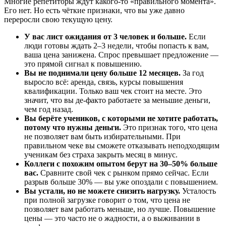
Многие репетиторы ждут какого-то «правильного момента».
Его нет. Но есть чёткие признаки, что вы уже давно
переросли свою текущую цену.
У вас лист ожидания от 3 человек и больше.
Если
люди готовы ждать 2–3 недели, чтобы попасть к вам,
ваша цена занижена. Спрос превышает предложение —
это прямой сигнал к повышению.
Вы не поднимали цену больше 12 месяцев.
За год
выросло всё: аренда, связь, курсы повышения
квалификации. Только ваш чек стоит на месте. Это
значит, что вы де-факто работаете за меньшие деньги,
чем год назад.
Вы берёте учеников, с которыми не хотите работать,
потому что нужны деньги.
Это признак того, что цена
не позволяет вам быть избирательными. При
правильном чеке вы сможете отказывать неподходящим
ученикам без страха закрыть месяц в минус.
Коллеги с похожим опытом берут на 30–50% больше
вас.
Сравните свой чек с рынком прямо сейчас. Если
разрыв больше 30% — вы уже опоздали с повышением.
Вы устали, но не можете снизить нагрузку.
Усталость
при полной загрузке говорит о том, что цена не
позволяет вам работать меньше, но лучше. Повышение
цены — это часто не о жадности, а о выживании в