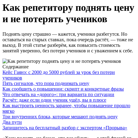
Как репетитору поднять цену
и не потерять учеников
Поднять цену страшно — кажется, ученики разбегутся. Но
оставаться на старых ставках, пока очередь растёт, — тоже не
выход. В этой статье разберём, как повысить стоимость
занятий уверенно, без потери учеников и с уважением к себе.
Содержание
Кейс Гаянэ: с 2000 до 5000 рублей за урок без потери
учеников
Пять сигналов, что пора поднимать цену
Как сообщить о повышении: скрипт и конкретные фразы
Что отвечать на «дорого»: три варианта по ситуации
Расчёт: даже если один ученик ушёл, вы в плюсе
Как выстроить ценность заранее, чтобы повышение прошло
мягко
Три внутренних блока, которые мешают поднять цену
Два пути
Запишитесь на бесплатный разбор с экспертом «Прорыва»