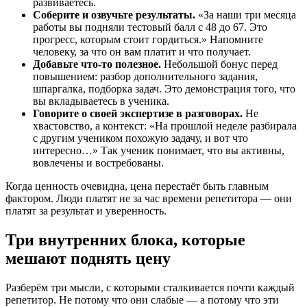
развиваетесь.
Соберите и озвучьте результаты.
«За наши три месяца
работы вы подняли тестовый балл с 48 до 67. Это
прогресс, которым стоит гордиться.» Напомните
человеку, за что он вам платит и что получает.
Добавьте что-то полезное.
Небольшой бонус перед
повышением: разбор дополнительного задания,
шпаргалка, подборка задач. Это демонстрация того, что
вы вкладываетесь в ученика.
Говорите о своей экспертизе в разговорах.
Не
хвастовство, а контекст: «На прошлой неделе разбирала
с другим учеником похожую задачу, и вот что
интересно…» Так ученик понимает, что вы активны,
вовлечены и востребованы.
Когда ценность очевидна, цена перестаёт быть главным
фактором. Люди платят не за час времени репетитора — они
платят за результат и уверенность.
Три внутренних блока, которые
мешают поднять цену
Разберём три мысли, с которыми сталкивается почти каждый
репетитор. Не потому что они слабые — а потому что эти